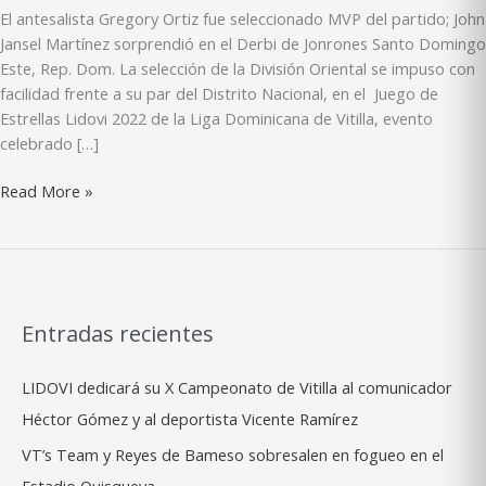
El antesalista Gregory Ortiz fue seleccionado MVP del partido; John
Jansel Martínez sorprendió en el Derbi de Jonrones Santo Domingo
Este, Rep. Dom. La selección de la División Oriental se impuso con
facilidad frente a su par del Distrito Nacional, en el Juego de
Estrellas Lidovi 2022 de la Liga Dominicana de Vitilla, evento
celebrado […]
LA
Read More »
DIVISIÓN
ORIENTAL
DOMINÓ
EL
JUEGO
Entradas recientes
DE
ESTRELLAS
LIDOVI dedicará su X Campeonato de Vitilla al comunicador
LIDOVI
2022
Héctor Gómez y al deportista Vicente Ramírez
VT’s Team y Reyes de Bameso sobresalen en fogueo en el
Estadio Quisqueya