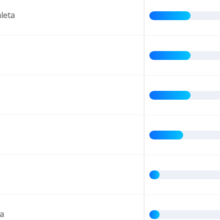
leta
a