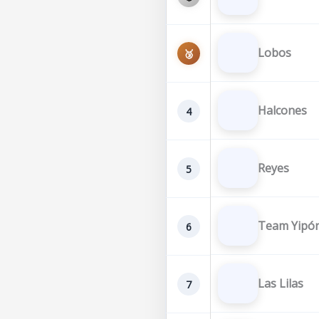
Lobos
🥉
Halcones
4
Reyes
5
Team Yipó
6
Las Lilas
7