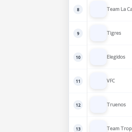
Team La Ca
8
Tigres
9
Elegidos
10
VFC
11
Truenos
12
Team Trop
13