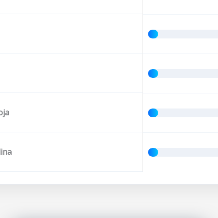
oja
ina