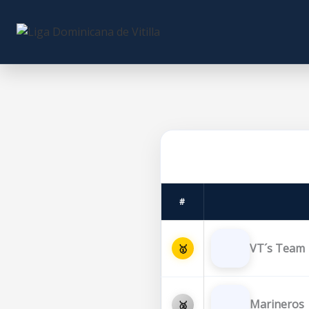
Skip
to
content
#
VT´s Team
🥇
Marineros
🥈