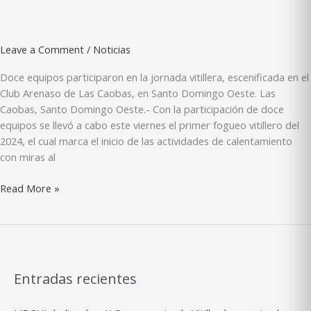
Leave a Comment
/
Noticias
Doce equipos participaron en la jornada vitillera, escenificada en el
Club Arenaso de Las Caobas, en Santo Domingo Oeste. Las
Caobas, Santo Domingo Oeste.- Con la participación de doce
equipos se llevó a cabo este viernes el primer fogueo vitillero del
2024, el cual marca el inicio de las actividades de calentamiento
con miras al
Pilones
Read More »
barren
en
primer
fogueo
del
Entradas recientes
año