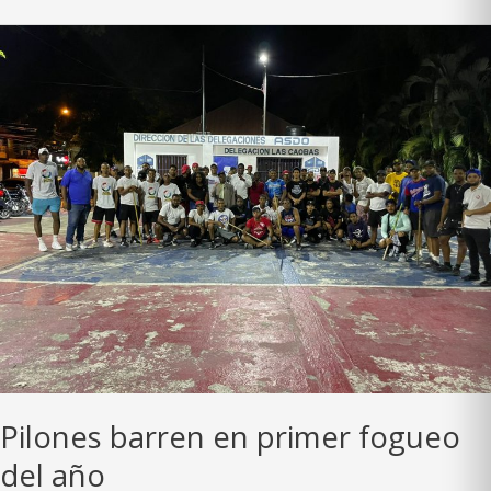
obtiene
primer
lugar
en
Torneo
de
Bameso
2024
Pilones barren en primer fogueo
del año