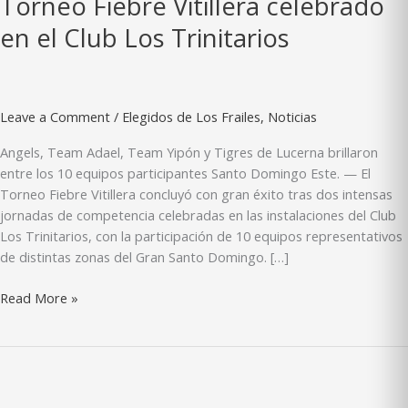
Torneo Fiebre Vitillera celebrado
en el Club Los Trinitarios
Leave a Comment
/
Elegidos de Los Frailes
,
Noticias
Angels, Team Adael, Team Yipón y Tigres de Lucerna brillaron
entre los 10 equipos participantes Santo Domingo Este. — El
Torneo Fiebre Vitillera concluyó con gran éxito tras dos intensas
jornadas de competencia celebradas en las instalaciones del Club
Los Trinitarios, con la participación de 10 equipos representativos
de distintas zonas del Gran Santo Domingo. […]
Gran
Read More »
nivel
competitivo
en
el
Torneo