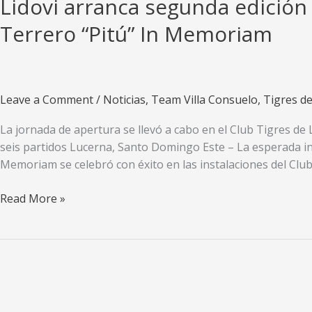
Lidovi arranca segunda edición
Terrero “Pitú” In Memoriam
Leave a Comment
/
Noticias
,
Team Villa Consuelo
,
Tigres d
La jornada de apertura se llevó a cabo en el Club Tigres de
seis partidos Lucerna, Santo Domingo Este – La esperada in
Memoriam se celebró con éxito en las instalaciones del Clu
Lidovi
Read More »
arranca
segunda
edición
de
la
Copa