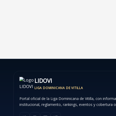
Wellington
Terrero
“Pitú”
In
Memoriam
LIDOVI
LIGA DOMINICANA DE VITILLA
Portal oficial de la Liga Dominicana de Vitilla, con inform
institucional, reglamento, rankings, eventos y cobertura of