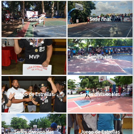
Semis
Serie final
MVP
Semifinales
Juego de Estrellas
Series divisionales
Series divisionales
Juego de Estrellas