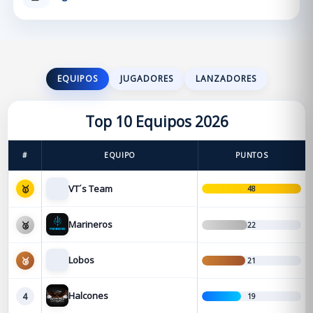
EQUIPOS
JUGADORES
LANZADORES
Top 10 Equipos 2026
#
EQUIPO
PUNTOS
VT´s Team
🥇
48
Marineros
🥈
22
Lobos
🥉
21
Halcones
4
19