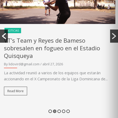
NOTICIAS
de Bameso
LIDOVI realiza prime
 en el Estadio
equipos de nuevo in
By lidovird@gmail.com
/ marzo 23, 
26
La actividad marcó el inicio del
integración de nuevas franquici
los equipos que estarán
Dominicana...
e la Liga Dominicana de...
Read More