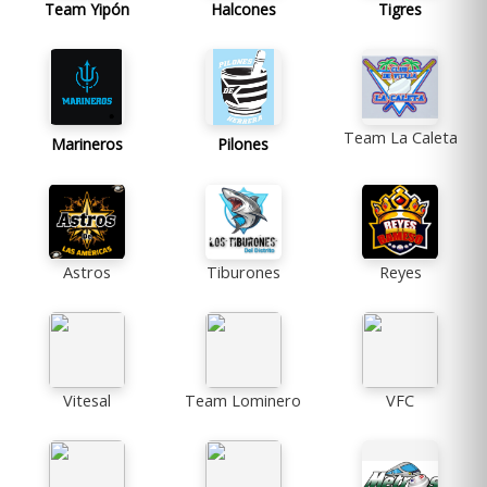
Team Yipón
Halcones
Tigres
Team La Caleta
Marineros
Pilones
Astros
Tiburones
Reyes
Vitesal
Team Lominero
VFC