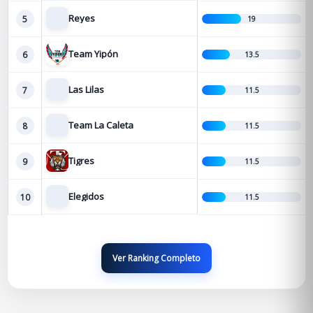
Reyes
5
19
Team Yipón
6
13.5
Las Lilas
7
11.5
Team La Caleta
8
11.5
Tigres
9
11.5
Elegidos
10
11.5
Ver Ranking Completo