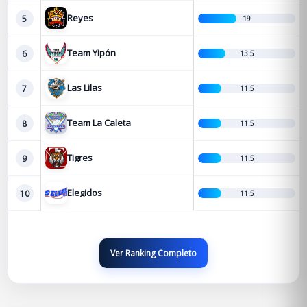
Reyes
5
19
Team Yipón
6
13.5
Las Lilas
7
11.5
Team La Caleta
8
11.5
Tigres
9
11.5
Elegidos
10
11.5
Ver Ranking Completo