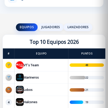
EQUIPOS
JUGADORES
LANZADORES
Top 10 Equipos 2026
#
EQUIPO
PUNTOS
VT´s Team
48
Marineros
22
Lobos
21
Halcones
4
19