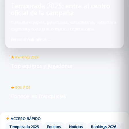
Temporada 2025: entra al centro
oficial de la campaña
Consulta equipos, posiciones, estadísticas, cobertura
especial y toda la información centralizada.
Entrar al hub oficial →
Rankings 2026
Top equipos y jugadores
EQUIPOS
Conoce las franquicias
ACCESO RÁPIDO
Temporada 2025
Equipos
Noticias
Rankings 2026
Es