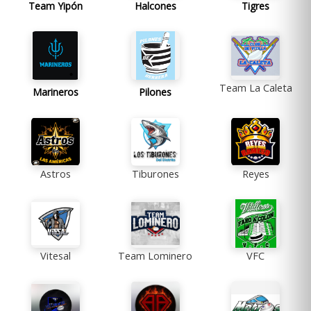
Team Yipón
Halcones
Tigres
Team La Caleta
Marineros
Pilones
Astros
Tiburones
Reyes
Vitesal
Team Lominero
VFC