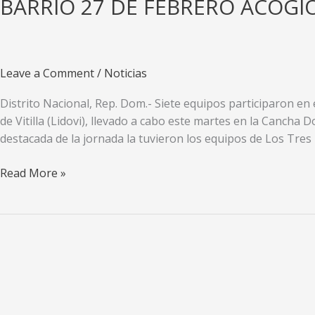
BARRIO 27 DE FEBRERO ACOG
Leave a Comment
/
Noticias
Distrito Nacional, Rep. Dom.- Siete equipos participaron en 
de Vitilla (Lidovi), llevado a cabo este martes en la Cancha
destacada de la jornada la tuvieron los equipos de Los Tres 
BARRIO
Read More »
27
DE
FEBRERO
ACOGIÓ
SEXTO
FOGUEO
NOCTURNO