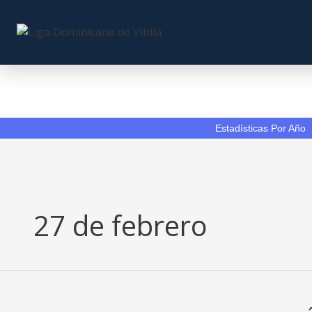
Skip
to
content
Estadísticas Por Año
27 de febrero