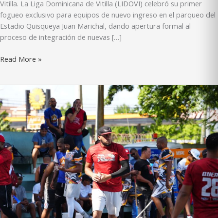
Vitilla. La Liga Dominicana de Vitilla (LIDOVI) celebró su primer
fogueo exclusivo para equipos de nuevo ingreso en el parqueo del
Estadio Quisqueya Juan Marichal, dando apertura formal al
proceso de integración de nuevas […]
LIDOVI
Read More »
realiza
primer
fogueo
para
equipos
de
nuevo
ingreso