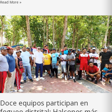
Pilones
Read More »
barren
en
primer
fogueo
del
año
Doce equipos participan en
fogueo distrital; Halcones más