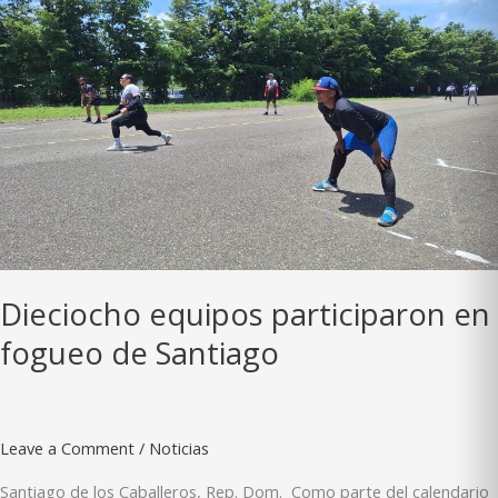
exclusivo
para
equipos
nuevos
Dieciocho equipos participaron en
fogueo de Santiago
Leave a Comment
/
Noticias
Santiago de los Caballeros, Rep. Dom. Como parte del calendario