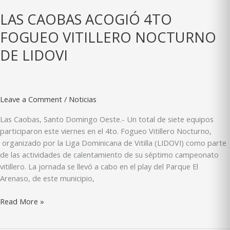
MÁS
LAS CAOBAS ACOGIÓ 4TO
DESTACADOS
FOGUEO VITILLERO NOCTURNO
DE LIDOVI
Leave a Comment
/
Noticias
Las Caobas, Santo Domingo Oeste.- Un total de siete equipos
participaron este viernes en el 4to. Fogueo Vitillero Nocturno,
organizado por la Liga Dominicana de Vitilla (LIDOVI) como parte
de las actividades de calentamiento de su séptimo campeonato
vitillero. La jornada se llevó a cabo en el play del Parque El
Arenaso, de este municipio,
LAS
Read More »
CAOBAS
ACOGIÓ