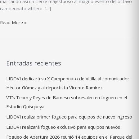
marcando así un cierre majestuoso al magno evento del octavo
campeonato vitillero. […]
División
Read More »
distrital
triunfa
en
el
Juego
Entradas recientes
de
Estrellas
LIDOVI dedicará su X Campeonato de Vitilla al comunicador
2024
Héctor Gómez y al deportista Vicente Ramírez
VT’s Team y Reyes de Bameso sobresalen en fogueo en el
Estadio Quisqueya
LIDOVI realiza primer fogueo para equipos de nuevo ingreso
LIDOVI realizará fogueo exclusivo para equipos nuevos
Fogueo de Apertura 2026 reunió 14 equipos en el Parque del