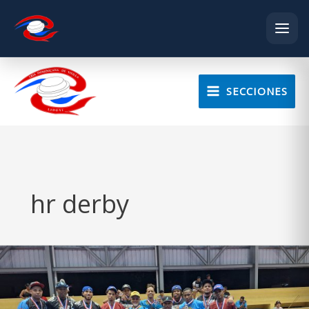
Skip
to
SECCIONES
content
hr derby