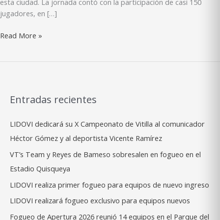
esta ciudad. La jornada contó con la participación de casi 150
jugadores, en […]
Dieciocho
Read More »
equipos
participaron
en
fogueo
de
Entradas recientes
Santiago
LIDOVI dedicará su X Campeonato de Vitilla al comunicador
Héctor Gómez y al deportista Vicente Ramírez
VT’s Team y Reyes de Bameso sobresalen en fogueo en el
Estadio Quisqueya
LIDOVI realiza primer fogueo para equipos de nuevo ingreso
LIDOVI realizará fogueo exclusivo para equipos nuevos
Fogueo de Apertura 2026 reunió 14 equipos en el Parque del