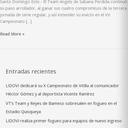
Santo Domingo Este.- El Team Angels de Sabana Perdida continuó
su paso arrollador, al ganar sus cuatro compromisos de la tercera
jornada de serie regular, y así extender su invicto en el VII
Campeonato […]
Angels
Read More »
de
Sabana
Perdida
continúan
imparables
Entradas recientes
LIDOVI dedicará su X Campeonato de Vitilla al comunicador
Héctor Gómez y al deportista Vicente Ramírez
VT’s Team y Reyes de Bameso sobresalen en fogueo en el
Estadio Quisqueya
LIDOVI realiza primer fogueo para equipos de nuevo ingreso