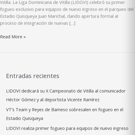
Vitilla. La Liga Dominicana de Vitilla (LIDOVI) celebró su primer
fogueo exclusivo para equipos de nuevo ingreso en el parqueo del
Estadio Quisqueya Juan Marichal, dando apertura formal al
proceso de integración de nuevas […]
LIDOVI
Read More »
realiza
primer
fogueo
para
equipos
Entradas recientes
de
nuevo
LIDOVI dedicará su X Campeonato de Vitilla al comunicador
ingreso
Héctor Gómez y al deportista Vicente Ramírez
VT’s Team y Reyes de Bameso sobresalen en fogueo en el
Estadio Quisqueya
LIDOVI realiza primer fogueo para equipos de nuevo ingreso