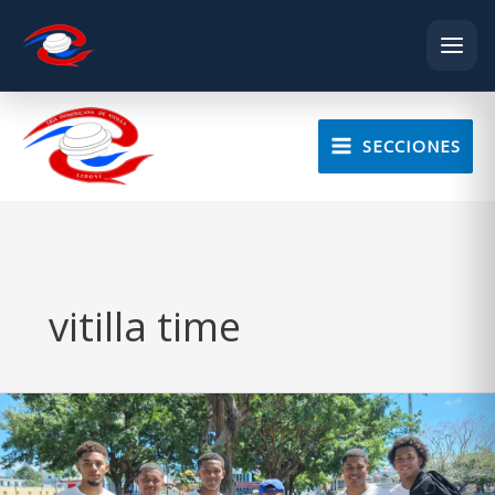
Skip
to
SECCIONES
content
vitilla time