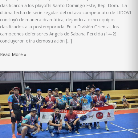
clasificaron a los playoffs Santo Domingo Este, Rep. Dom.- La
última fecha de serie regular del octavo campeonato de LIDOVI
concluyó de manera dramática, dejando a ocho equipos
clasificados a la postemporada. En la División Oriental, los
campeones defensores Angels de Sabana Perdida (14-2)
concluyeron otra demostración […]
Angels
Read More »
y
Reyes
ganan
los
banderines
divisionales
y
enfilan
cañones
hacia
la