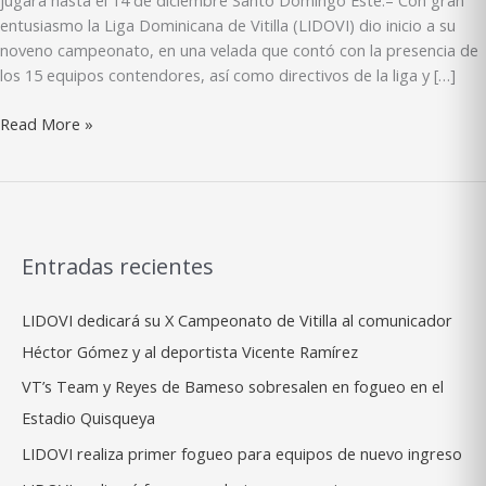
jugará hasta el 14 de diciembre Santo Domingo Este.– Con gran
entusiasmo la Liga Dominicana de Vitilla (LIDOVI) dio inicio a su
noveno campeonato, en una velada que contó con la presencia de
los 15 equipos contendores, así como directivos de la liga y […]
LIDOVI
Read More »
pone
en
marcha
su
noveno
Entradas recientes
campeonato
vitillero
LIDOVI dedicará su X Campeonato de Vitilla al comunicador
Héctor Gómez y al deportista Vicente Ramírez
VT’s Team y Reyes de Bameso sobresalen en fogueo en el
Estadio Quisqueya
LIDOVI realiza primer fogueo para equipos de nuevo ingreso