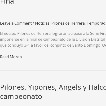
Final
con
broche
de
oro
Leave a Comment
/
Noticias
,
Pilones de Herrera
,
Temporad
el
IX
El equipo Pilones de Herrera lograron su pase a la Serie Fina
Campeonato
imponerse en la final de campeonato de la División Distrita
de
que concluyó 3-1 a favor del conjunto de Santo Domingo Oe
LIDOVI
Los
Read More »
Pilones
de
Herrera
hacen
Pilones, Yipones, Angels y Halc
historia
y
campeonato
avanzan
a