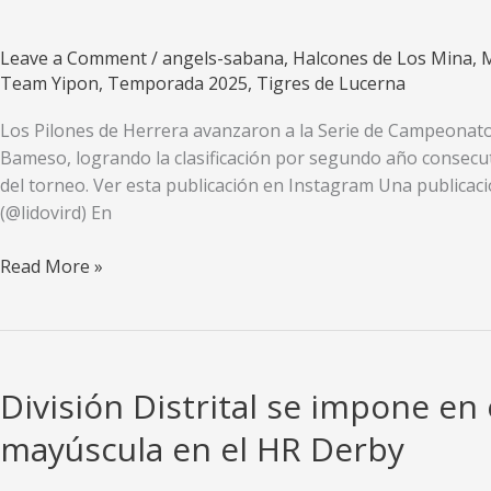
la
Serie
Leave a Comment
/
angels-sabana
,
Halcones de Los Mina
,
M
Final
Team Yipon
,
Temporada 2025
,
Tigres de Lucerna
Los Pilones de Herrera avanzaron a la Serie de Campeonato de
Bameso, logrando la clasificación por segundo año consecu
del torneo. Ver esta publicación en Instagram Una public
(@lidovird) En
Pilones,
Read More »
Yipones,
Angels
y
Halcones
División Distrital se impone en 
avanzan
a
mayúscula en el HR Derby
las
series