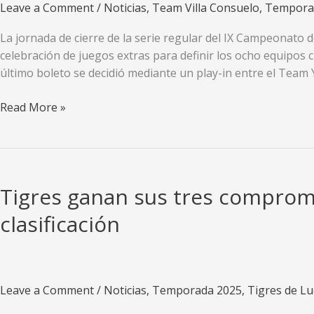
Leave a Comment
/
Noticias
,
Team Villa Consuelo
,
Tempora
en
el
La jornada de cierre de la serie regular del IX Campeonato 
HR
celebración de juegos extras para definir los ocho equipos cl
Derby
último boleto se decidió mediante un play-in entre el Team 
Drama
Read More »
total
y
cruces
definidos
Tigres ganan sus tres compromis
en
el
clasificación
cierre
de
la
serie
Leave a Comment
/
Noticias
,
Temporada 2025
,
Tigres de L
regular