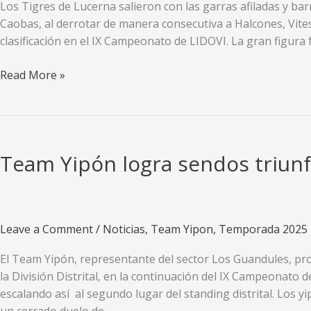
del
Los Tigres de Lucerna salieron con las garras afiladas y bar
IX
Caobas, al derrotar de manera consecutiva a Halcones, Vites
Campeonato
clasificación en el IX Campeonato de LIDOVI. La gran figura
de
LIDOVI
Tigres
Read More »
ganan
sus
tres
compromisos
Team Yipón logra sendos triun
y
aprietan
la
lucha
Leave a Comment
/
Noticias
,
Team Yipon
,
Temporada 2025
por
la
El Team Yipón, representante del sector Los Guandules, pro
clasificación
la División Distrital, en la continuación del IX Campeonato d
escalando así al segundo lugar del standing distrital. Los y