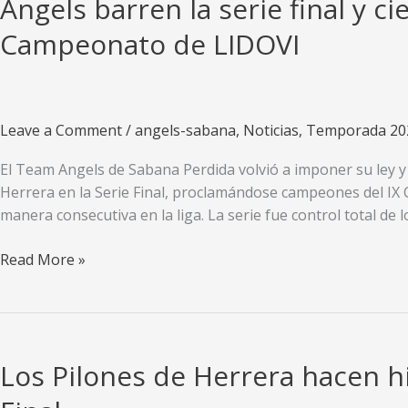
Angels barren la serie final y c
Campeonato de LIDOVI
Leave a Comment
/
angels-sabana
,
Noticias
,
Temporada 20
El Team Angels de Sabana Perdida volvió a imponer su ley y 
Herrera en la Serie Final, proclamándose campeones del IX
manera consecutiva en la liga. La serie fue control total de
Angels
Read More »
barren
la
serie
final
Los Pilones de Herrera hacen hi
y
cierran