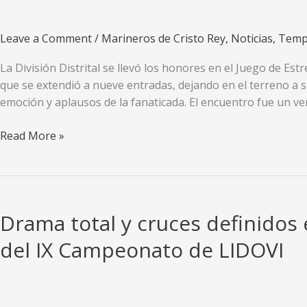
de
campeonato
Leave a Comment
/
Marineros de Cristo Rey
,
Noticias
,
Temp
La División Distrital se llevó los honores en el Juego de Es
que se extendió a nueve entradas, dejando en el terreno a su
emoción y aplausos de la fanaticada. El encuentro fue un v
División
Read More »
Distrital
se
impone
en
Drama total y cruces definidos e
el
Juego
del IX Campeonato de LIDOVI
de
Estrellas;
sorpresa
mayúscula