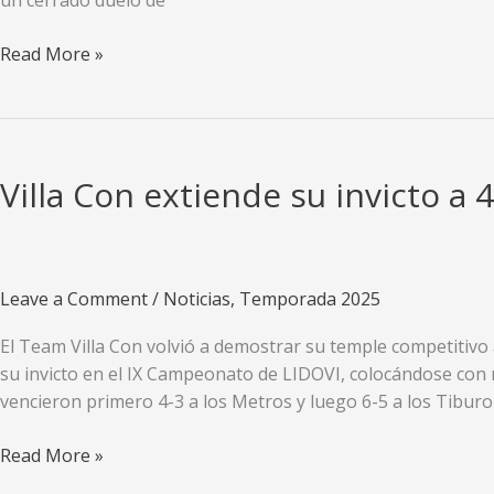
un cerrado duelo de
Team
Read More »
Yipón
logra
sendos
triunfos
Villa Con extiende su invicto a
Leave a Comment
/
Noticias
,
Temporada 2025
El Team Villa Con volvió a demostrar su temple competitiv
su invicto en el IX Campeonato de LIDOVI, colocándose con m
vencieron primero 4-3 a los Metros y luego 6-5 a los Tibur
Villa
Read More »
Con