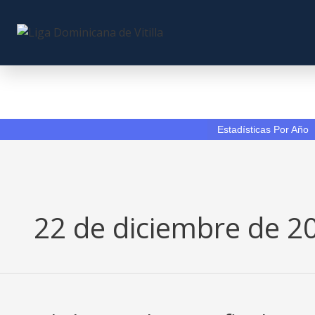
Skip
to
content
Estadísticas Por Año
22 de diciembre de 2