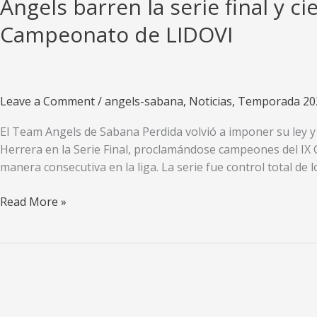
Angels barren la serie final y c
Campeonato de LIDOVI
Leave a Comment
/
angels-sabana
,
Noticias
,
Temporada 20
El Team Angels de Sabana Perdida volvió a imponer su ley y 
Herrera en la Serie Final, proclamándose campeones del IX
manera consecutiva en la liga. La serie fue control total de
Angels
Read More »
barren
la
serie
final
y
cierran