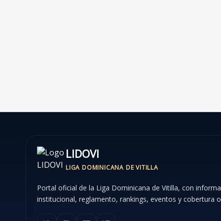
con
broche
de
oro
el
IX
Campeonato
de
LIDOVI
LIDOVI
LIGA DOMINICANA DE VITILLA
Portal oficial de la Liga Dominicana de Vitilla, con inform
institucional, reglamento, rankings, eventos y cobertura of