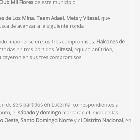
Club Mil Flores
de este municipio
es de Los Mina
,
Team Adael
,
Mets
y
Vitesal
, que
sca de avanzar a la siguiente ronda.
ando imponerse en sus tres compromisos.
Halcones de
torias en tres partidos.
Vitesal
, equipo anfitrión,
s
cayeron en sus tres compromisos.
ión de
seis partidos en Lucerna
, correspondientes a
anto, el
sábado y domingo
marcarán el inicio de las
o Oeste
,
Santo Domingo Norte
y el
Distrito Nacional
, en