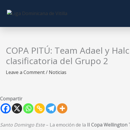
Skip
to
content
COPA PITÚ: Team Adael y Halco
clasificatoria del Grupo 2
Leave a Comment
/
Noticias
Compartir
Santo Domingo Este
– La emoción de la
II Copa Wellington