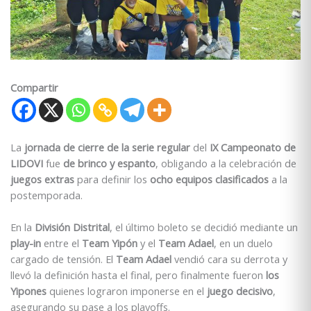
Compartir
La
jornada de cierre de la serie regular
del
IX Campeonato de
LIDOVI
fue
de brinco y espanto
, obligando a la celebración de
juegos extras
para definir los
ocho equipos clasificados
a la
postemporada.
En la
División Distrital
, el último boleto se decidió mediante un
play-in
entre el
Team Yipón
y el
Team Adael
, en un duelo
cargado de tensión. El
Team Adael
vendió cara su derrota y
llevó la definición hasta el final, pero finalmente fueron
los
Yipones
quienes lograron imponerse en el
juego decisivo
,
asegurando su pase a los playoffs.