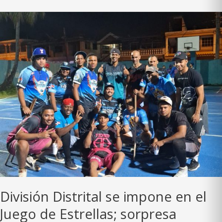
Angels
y
Halcones
avanzan
a
las
series
de
campeonato
División Distrital se impone en el
Juego de Estrellas; sorpresa