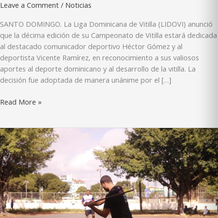
Leave a Comment
/
Noticias
SANTO DOMINGO. La Liga Dominicana de Vitilla (LIDOVI) anunció
que la décima edición de su Campeonato de Vitilla estará dedicada
al destacado comunicador deportivo Héctor Gómez y al
deportista Vicente Ramírez, en reconocimiento a sus valiosos
aportes al deporte dominicano y al desarrollo de la vitilla. La
decisión fue adoptada de manera unánime por el […]
LIDOVI
Read More »
dedicará
su
X
Campeonato
de
Vitilla
al
comunicador
Héctor
Gómez