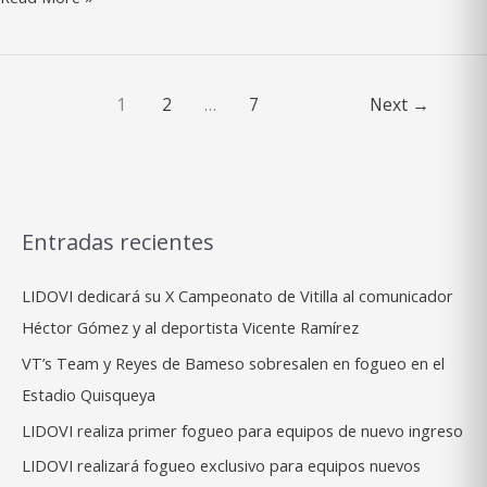
2025:
Halcones
de
Los
1
2
…
7
Next
→
Mina
se
alistan
para
su
Entradas recientes
8.ª
temporada
LIDOVI dedicará su X Campeonato de Vitilla al comunicador
Héctor Gómez y al deportista Vicente Ramírez
VT’s Team y Reyes de Bameso sobresalen en fogueo en el
Estadio Quisqueya
LIDOVI realiza primer fogueo para equipos de nuevo ingreso
LIDOVI realizará fogueo exclusivo para equipos nuevos