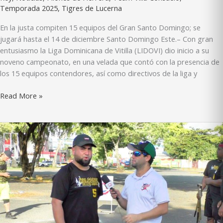
Temporada 2025
,
Tigres de Lucerna
En la justa compiten 15 equipos del Gran Santo Domingo; se
jugará hasta el 14 de diciembre Santo Domingo Este.– Con gran
entusiasmo la Liga Dominicana de Vitilla (LIDOVI) dio inicio a su
noveno campeonato, en una velada que contó con la presencia de
los 15 equipos contendores, así como directivos de la liga y
LIDOVI
Read More »
pone
en
marcha
su
noveno
campeonato
vitillero