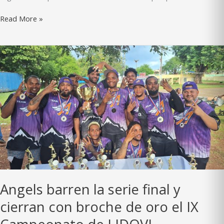
VT’s
Read More »
Team
y
Reyes
de
Bameso
sobresalen
en
fogueo
en
el
Estadio
Quisqueya
Angels barren la serie final y
cierran con broche de oro el IX