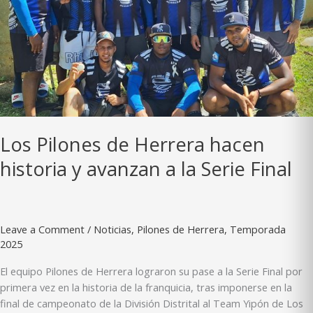
de
oro
el
IX
Campeonato
de
LIDOVI
Los Pilones de Herrera hacen
historia y avanzan a la Serie Final
Leave a Comment
/
Noticias
,
Pilones de Herrera
,
Temporada
2025
El equipo Pilones de Herrera lograron su pase a la Serie Final por
primera vez en la historia de la franquicia, tras imponerse en la
final de campeonato de la División Distrital al Team Yipón de Los