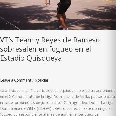
y
al
deportista
Vicente
Ramírez
VT’s Team y Reyes de Bameso
sobresalen en fogueo en el
Estadio Quisqueya
Leave a Comment
/
Noticias
La actividad reunió a varios de los equipos que estarán accionando
en el X Campeonato de la Liga Dominicana de Vitilla, pautado para
iniciar el próximo 28 de junio. Santo Domingo, Rep. Dom.- La Liga
Dominicana de Vitilla (LIDOVI) celebró con éxito este domingo su
fogueo correspondiente al mes de abril en el parqueo del