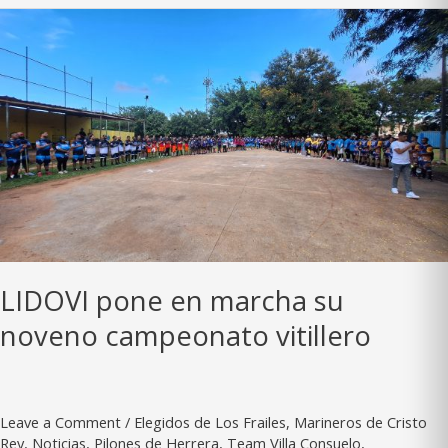
fresco
y
experiencia
para
competir
en
el
IX
Campeonato
de
LIDOVI
LIDOVI pone en marcha su
noveno campeonato vitillero
Leave a Comment
/
Elegidos de Los Frailes
,
Marineros de Cristo
Rey
,
Noticias
,
Pilones de Herrera
,
Team Villa Consuelo
,