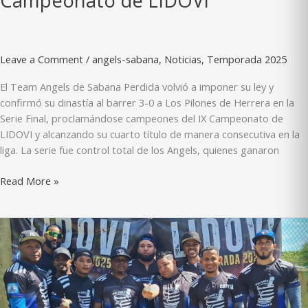
Campeonato de LIDOVI
Leave a Comment
/
angels-sabana
,
Noticias
,
Temporada 2025
El Team Angels de Sabana Perdida volvió a imponer su ley y
confirmó su dinastía al barrer 3-0 a Los Pilones de Herrera en la
Serie Final, proclamándose campeones del IX Campeonato de
LIDOVI y alcanzando su cuarto título de manera consecutiva en la
liga. La serie fue control total de los Angels, quienes ganaron
Angels
Read More »
barren
la
serie
final
y
cierran
con
broche