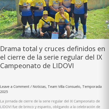
de
Estrellas;
sorpresa
mayúscula
en
el
HR
Derby
Drama total y cruces definidos en
el cierre de la serie regular del IX
Campeonato de LIDOVI
Leave a Comment
/
Noticias
,
Team Villa Consuelo
,
Temporada
2025
La jornada de cierre de la serie regular del IX Campeonato de
LIDOVI fue de brinco y espanto, obligando a la celebración de